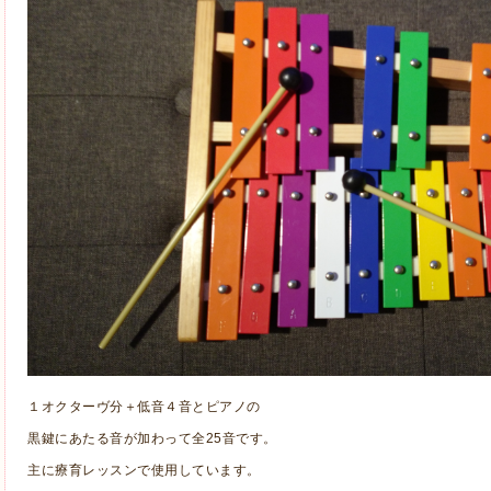
１オクターヴ分＋低音４音とピアノの
黒鍵にあたる音が加わって全25音です。
主に療育レッスンで使用しています。